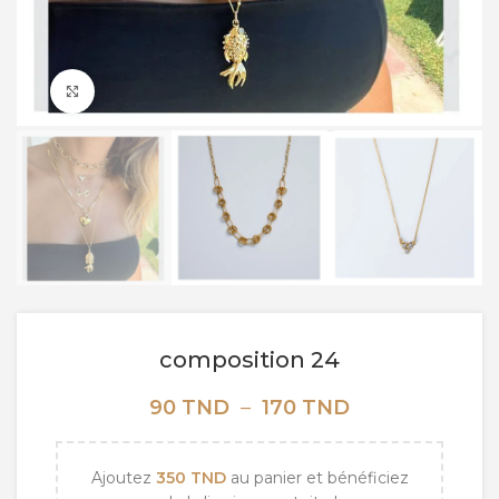
Click to enlarge
composition 24
Plage
90
TND
–
170
TND
de
prix :
90 TND
Ajoutez
350
TND
au panier et bénéficiez