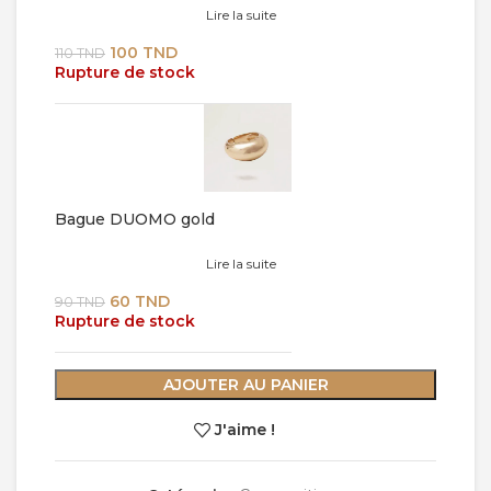
Lire la suite
Le
Le
100
TND
110
TND
Rupture de stock
prix
prix
initial
actuel
était :
est :
110 TND.
100 TND.
Bague DUOMO gold
Lire la suite
Le
Le
60
TND
90
TND
Rupture de stock
prix
prix
initial
actuel
était :
est :
90 TND.
60 TND.
AJOUTER AU PANIER
J'aime !