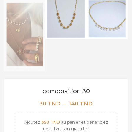
composition 30
Plage
30
TND
–
140
TND
de
prix :
30 TND
Ajoutez
350
TND
au panier et bénéficiez
à
de la livraison gratuite !