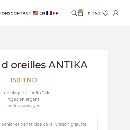
0
IONS
CONTACT
EN
FR
0
TND
 d oreilles ANTIKA
150
TND
aiton plaque à l’or fin 24k
tiges en argent
perles sauvages
panier et bénéficiez de la livraison gratuite !