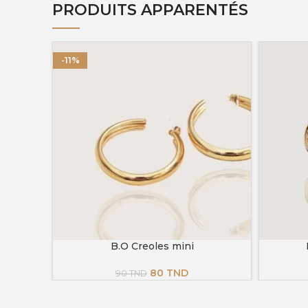
PRODUITS APPARENTÉS
-11%
B.O Creoles mini
AJOUTER AU PANIER
AJOUTER 
Le
Le
80
TND
90
TND
prix
prix
initial
actuel