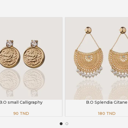
B.O small Calligraphy
B.O Splendia Gitane
AU PANIER
AJOUTER AU PANIER
90
TND
180
TND