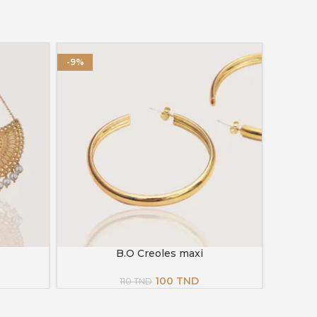
-9%
B.O Creoles maxi
AJOUTER AU PANIER
AJOUTER
Le
Le
100
TND
110
TND
prix
prix
initial
actuel