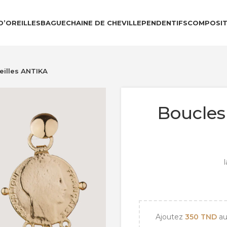
D’OREILLES
BAGUE
CHAINE DE CHEVILLE
PENDENTIFS
COMPOSIT
eilles ANTIKA
Boucles
l
Ajoutez
350
TND
au 