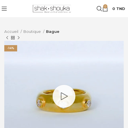
0
0
TND
Accueil
Boutique
Bague
-14%