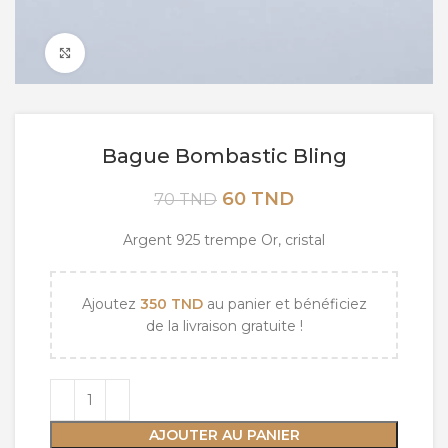
Click to enlarge
Bague Bombastic Bling
Le
Le
60
TND
70
TND
prix
prix
initial
actuel
Argent 925 trempe Or, cristal
était :
est :
70 TND.
60 TND.
Ajoutez
350
TND
au panier et bénéficiez
de la livraison gratuite !
AJOUTER AU PANIER